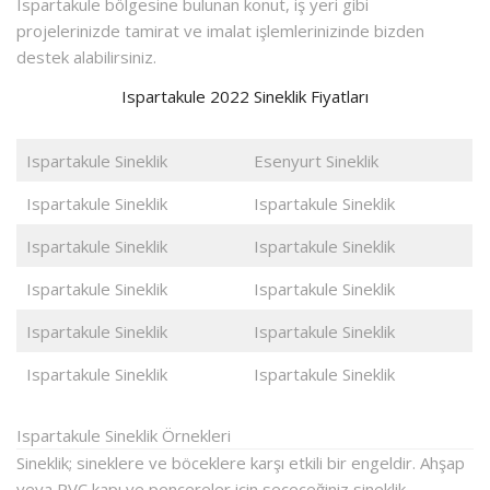
Ispartakule bölgesine bulunan konut, iş yeri gibi
projelerinizde tamirat ve imalat işlemlerinizinde bizden
destek alabilirsiniz.
Ispartakule 2022 Sineklik Fiyatları
Ispartakule Sineklik
Esenyurt Sineklik
Ispartakule Sineklik
Ispartakule Sineklik
Ispartakule Sineklik
Ispartakule Sineklik
Ispartakule Sineklik
Ispartakule Sineklik
Ispartakule Sineklik
Ispartakule Sineklik
Ispartakule Sineklik
Ispartakule Sineklik
Ispartakule Sineklik Örnekleri
Sineklik; sineklere ve böceklere karşı etkili bir engeldir. Ahşap
veya PVC kapı ve pencereler için seçeceğiniz sineklik