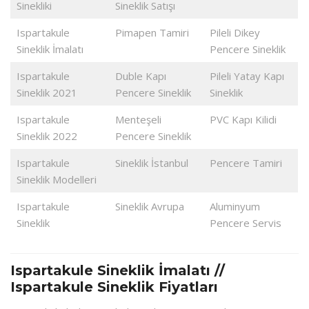
Sinekliki
Sineklik Satışı
Ispartakule
Pimapen Tamiri
Pileli Dikey
Sineklik İmalatı
Pencere Sineklik
Ispartakule
Duble Kapı
Pileli Yatay Kapı
Sineklik 2021
Pencere Sineklik
Sineklik
Ispartakule
Menteşeli
PVC Kapı Kilidi
Sineklik 2022
Pencere Sineklik
Ispartakule
Sineklik İstanbul
Pencere Tamiri
Sineklik Modelleri
Ispartakule
Sineklik Avrupa
Aluminyum
Sineklik
Pencere Servis
Ispartakule Sineklik İmalatı //
Ispartakule Sineklik Fiyatları